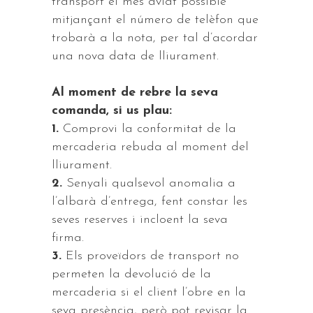
transport el més aviat possible
mitjançant el número de telèfon que
trobarà a la nota, per tal d’acordar
una nova data de lliurament.
Al moment de rebre la seva
comanda, si us plau:
1.
Comprovi la conformitat de la
mercaderia rebuda al moment del
lliurament.
2.
Senyali qualsevol anomalia a
l’albarà d’entrega, fent constar les
seves reserves i incloent la seva
firma.
3.
Els proveïdors de transport no
permeten la devolució de la
mercaderia si el client l’obre en la
seva presència, però pot revisar la