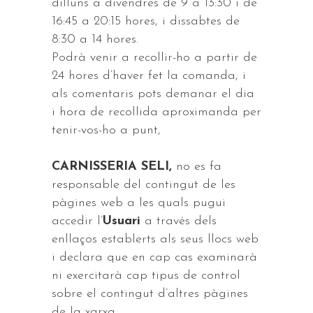
dilluns a divendres de 9 a 13:30 i de
16:45 a 20:15 hores, i dissabtes de
8:30 a 14 hores.
Podrà venir a recollir-ho a partir de
24 hores d’haver fet la comanda, i
als comentaris pots demanar el dia
i hora de recollida aproximanda per
tenir-vos-ho a punt,
CARNISSERIA SELI,
no es fa
responsable del contingut de les
pàgines web a les quals pugui
accedir l’
Usuari
a través dels
enllaços establerts als seus llocs web
i declara que en cap cas examinarà
ni exercitarà cap tipus de control
sobre el contingut d’altres pàgines
de la xarxa.