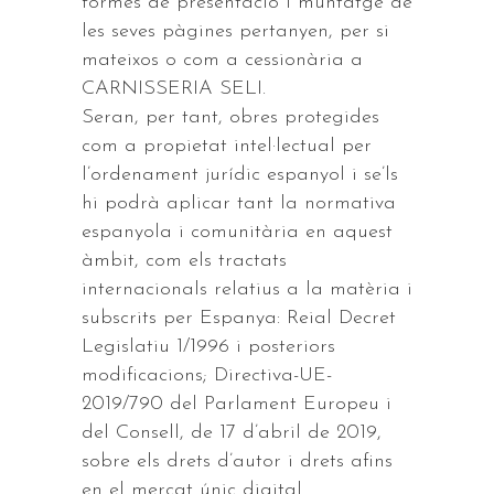
formes de presentació i muntatge de
les seves pàgines pertanyen, per si
mateixos o com a cessionària a
CARNISSERIA SELI.
Seran, per tant, obres protegides
com a propietat intel·lectual per
l’ordenament jurídic espanyol i se’ls
hi podrà aplicar tant la normativa
espanyola i comunitària en aquest
àmbit, com els tractats
internacionals relatius a la matèria i
subscrits per Espanya: Reial Decret
Legislatiu 1/1996 i posteriors
modificacions; Directiva-UE-
2019/790 del Parlament Europeu i
del Consell, de 17 d’abril de 2019,
sobre els drets d’autor i drets afins
en el mercat únic digital.