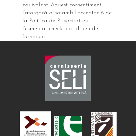
equivalent. Aquest consentiment
l’atorgarà o no amb l’acceptació de
la Política de Privacitat en
l’esmentat check box al peu del
formulari.