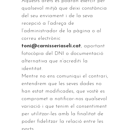
Aquests drets es podran exercir per
qualsevol mitjà que deixi constància
del seu enviament i de la seva
recepció a l’adreça de
l’administrador de la pàgina o al
correu electrònic
toni@carnisseriaseli.cat
, aportant
fotocòpia del DNI o documentació
alternativa que n’acrediti la
identitat.
Mentre no ens comuniqui el contrari,
entendrem que les seves dades no
han estat modificades, que vostè es
compromet a notificar-nos qualsevol
variació i que tenim el consentiment
per utilitzar-les amb la finalitat de
poder fidelitzar la relació entre les
parts.