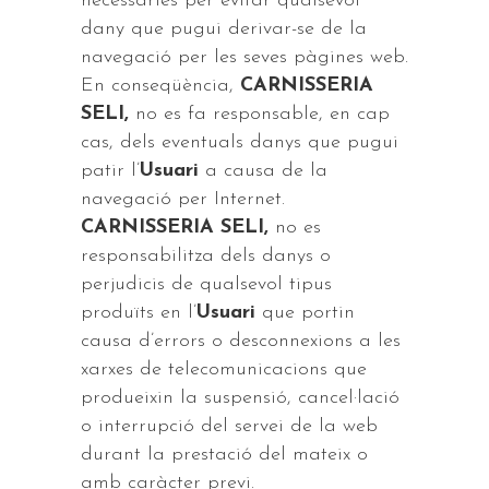
necessàries per evitar qualsevol
dany que pugui derivar-se de la
navegació per les seves pàgines web.
En conseqüència,
CARNISSERIA
SELI,
no es fa responsable, en cap
cas, dels eventuals danys que pugui
patir l’
Usuari
a causa de la
navegació per Internet.
CARNISSERIA SELI,
no es
responsabilitza dels danys o
perjudicis de qualsevol tipus
produïts en l’
Usuari
que portin
causa d’errors o desconnexions a les
xarxes de telecomunicacions que
produeixin la suspensió, cancel·lació
o interrupció del servei de la web
durant la prestació del mateix o
amb caràcter previ.