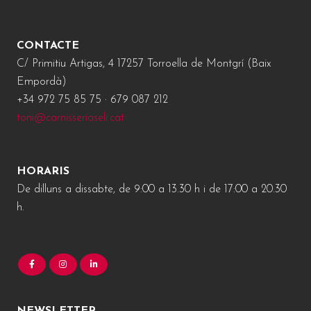
CONTACTE
C/ Primitiu Artigas, 4 17257 Torroella de Montgrí (Baix
Empordà)
+34 972 75 85 75 · 679 087 212
toni@carnisseriaseli.cat
HORARIS
De dilluns a dissabte, de 9:00 a 13.30 h i de 17:00 a 20.30
h.