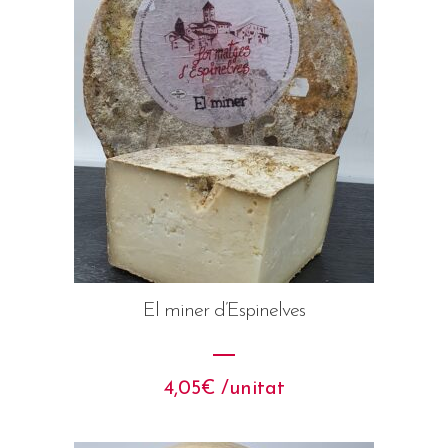
El miner d’Espinelves
4,05
€
 /unitat