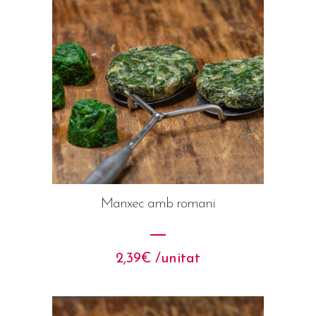
Manxec amb romani
2,39
€
 /unitat