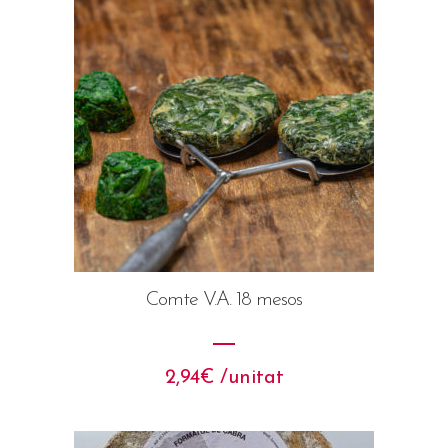
Comte V.A. 18 mesos
2,94
€
 /unitat