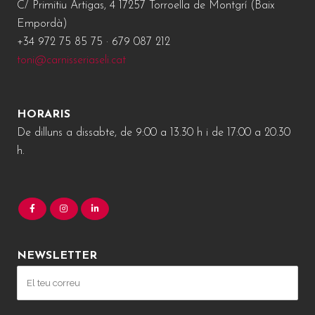
C/ Primitiu Artigas, 4 17257 Torroella de Montgrí (Baix
Empordà)
+34 972 75 85 75 · 679 087 212
toni@carnisseriaseli.cat
HORARIS
De dilluns a dissabte, de 9:00 a 13.30 h i de 17:00 a 20.30
h.
NEWSLETTER