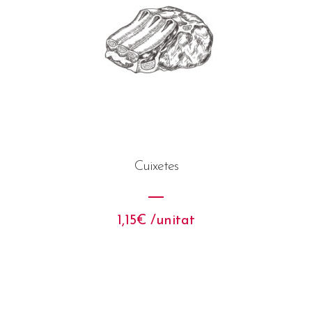
Cuixetes
1,15
€
 /unitat