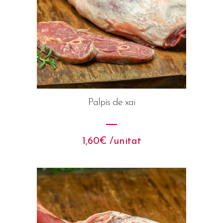
Palpís de xai
1,60
€
 /unitat