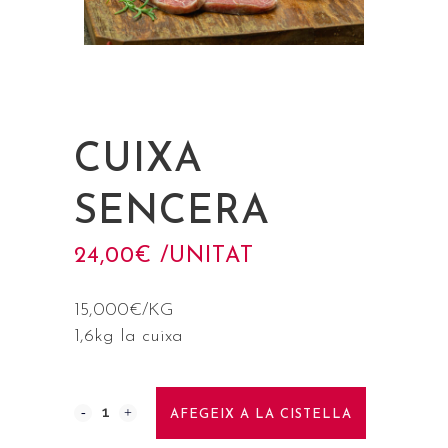
CUIXA
SENCERA
24,00
€
 /UNITAT
15,000€/KG
1,6kg la cuixa
AFEGEIX A LA CISTELLA