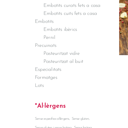
Embotits curats fets a casa
Embotits cuits fets a casa
Embotits
Embotits ibèrics
Pernil
Precuinats
Pasteuritzat vidre
Pasteuritzat al buit
Especialitats
Formatges
Lots
*Al·lèrgens
Sense especifica al·lèrgens
Sense gluten
Sense gluten i sense lactosa
Sense lactosa