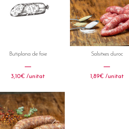
Butiplana de foie
Salsitxes duroc
3,10
€
 /unitat
1,89
€
 /unitat