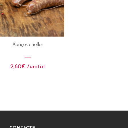
Xoriços criollos
2,60
€
 /unitat
CONTACTE