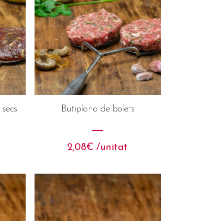
 secs
Butiplana de bolets
2,08
€
 /unitat