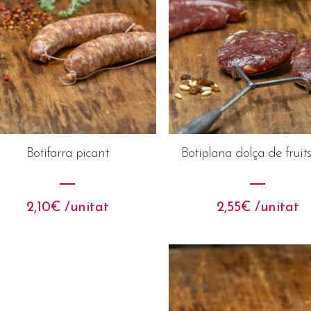
Botifarra picant
Botiplana dolça de fruits
2,10
€
 /unitat
2,55
€
 /unitat