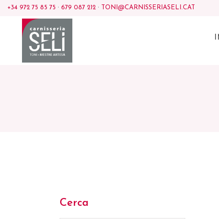
+34 972 75 85 75
·
679 087 212
·
TONI@CARNISSERIASELI.CAT
I
Cerca