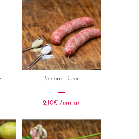
e
Botifarra Duroc
2,10
€
 /unitat