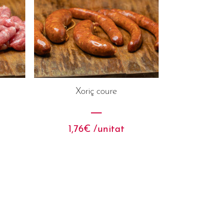
Xoriç coure
1,76
€
 /unitat