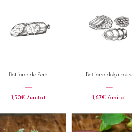
Botifarra de Perol
Botifarra dolça cour
1,30
€
 /unitat
1,67
€
 /unitat