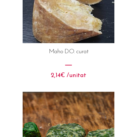
Maho D.O. curat
2,14
€
 /unitat