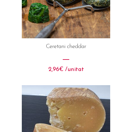
Ceretani cheddar
2,96
€
 /unitat