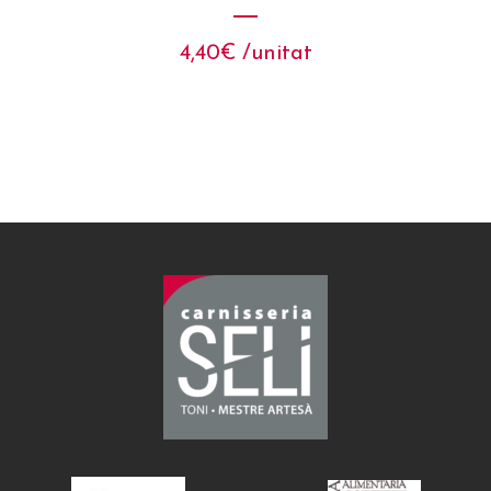
4,40
€
 /unitat