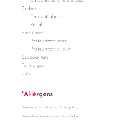
Embotits cuits fets a casa
Embotits
Embotits ibèrics
Pernil
Precuinats
Pasteuritzat vidre
Pasteuritzat al buit
Especialitats
Formatges
Lots
*Al·lèrgens
Sense especifica al·lèrgens
Sense gluten
Sense gluten i sense lactosa
Sense lactosa