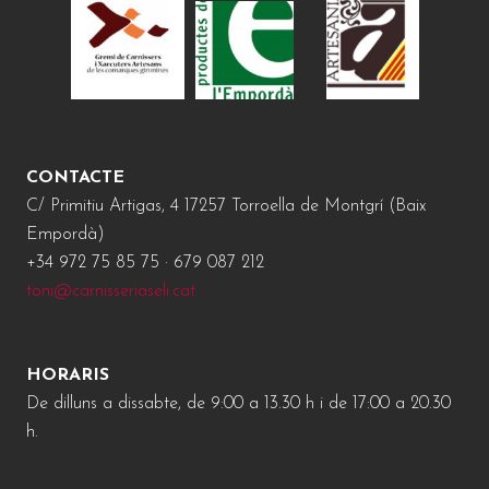
CONTACTE
C/ Primitiu Artigas, 4 17257 Torroella de Montgrí (Baix
Empordà)
+34 972 75 85 75 · 679 087 212
toni@carnisseriaseli.cat
HORARIS
De dilluns a dissabte, de 9:00 a 13.30 h i de 17:00 a 20.30
h.