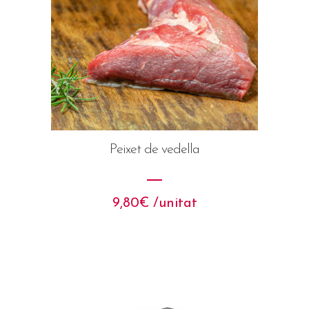
Peixet de vedella
9,80
€
 /unitat