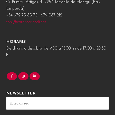
C/ Primitiu Artigas, 4 17257 Torroella de Montgrí (Baix
Empordà)
+34 972 75 85 75 · 679 087 212
toni@carnisseriaseli.cat
HORARIS
De dilluns a dissabte, de 9:00 a 13.30 h i de 17:00 a 20.30
h.
NEWSLETTER