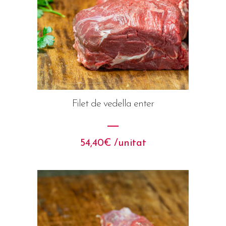
Filet de vedella enter
54,40
€
 /unitat