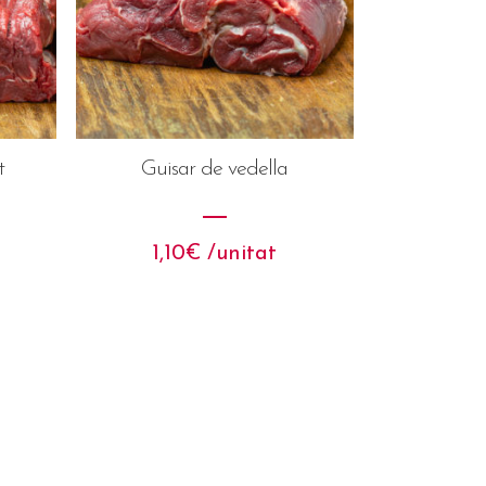
t
Guisar de vedella
1,10
€
 /unitat