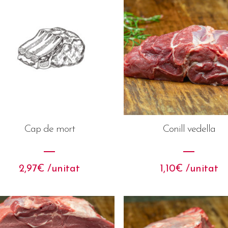
Cap de mort
Conill vedella
2,97
€
 /unitat
1,10
€
 /unitat