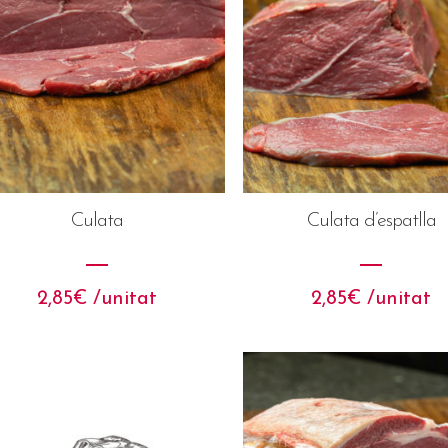
Culata
Culata d’espatlla
2,85
€
 /unitat
2,85
€
 /unitat