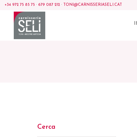
+34 972 75 85 75
·
679 087 212
·
TONI@CARNISSERIASELI.CAT
I
Cerca