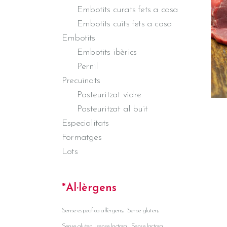
Embotits curats fets a casa
Embotits cuits fets a casa
Embotits
Embotits ibèrics
Pernil
Precuinats
Pasteuritzat vidre
Pasteuritzat al buit
Especialitats
Formatges
Lots
*Al·lèrgens
Sense especifica al·lèrgens
Sense gluten
Sense gluten i sense lactosa
Sense lactosa