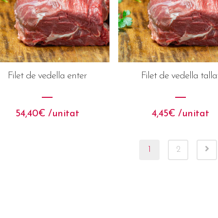
Filet de vedella enter
Filet de vedella talla
54,40
€
 /unitat
4,45
€
 /unitat
1
2