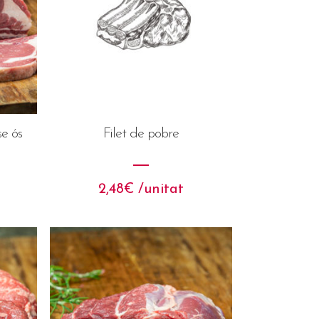
se ós
Filet de pobre
2,48
€
 /unitat