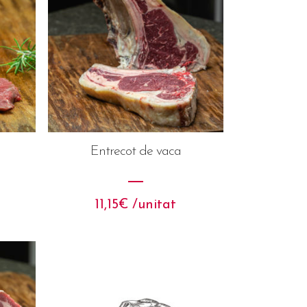
Entrecot de vaca
11,15
€
 /unitat