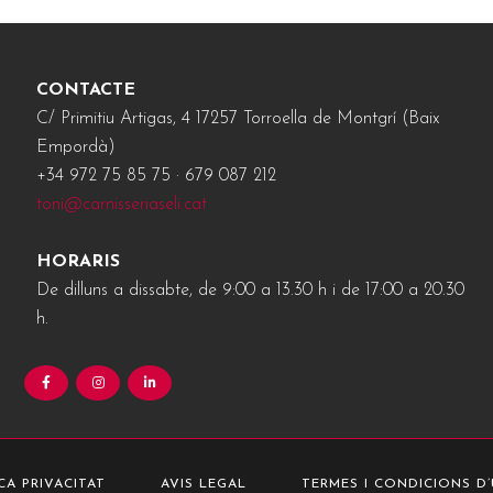
CONTACTE
C/ Primitiu Artigas, 4 17257 Torroella de Montgrí (Baix
Empordà)
+34 972 75 85 75 · 679 087 212
toni@carnisseriaseli.cat
HORARIS
De dilluns a dissabte, de 9:00 a 13.30 h i de 17:00 a 20.30
h.
CA PRIVACITAT
AVIS LEGAL
TERMES I CONDICIONS D