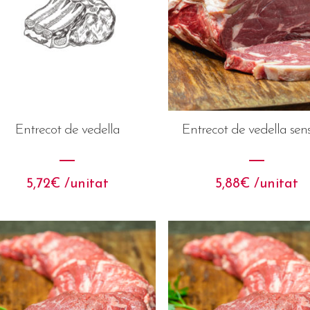
Entrecot de vedella
Entrecot de vedella sen
5,72
€
 /unitat
5,88
€
 /unitat