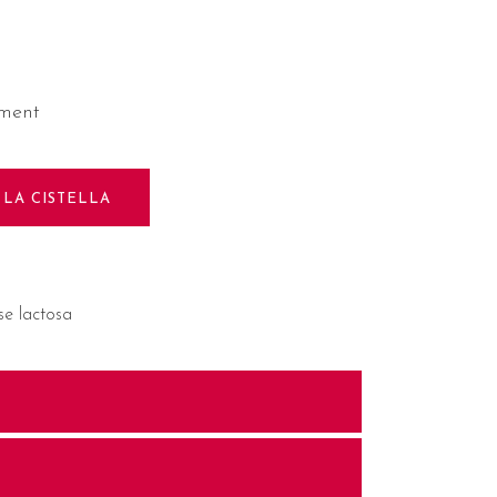
ment
 LA CISTELLA
se lactosa