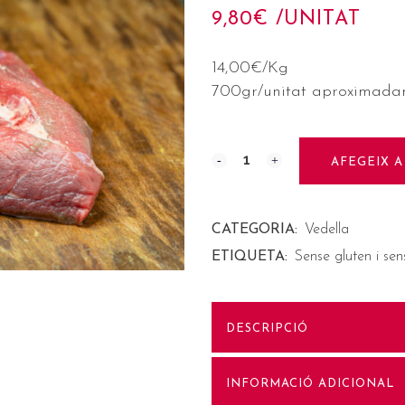
9,80
€
 /UNITAT
14,00€/Kg
700gr/unitat aproximada
AFEGEIX A
CATEGORIA:
Vedella
ETIQUETA:
Sense gluten i sen
DESCRIPCIÓ
INFORMACIÓ ADICIONAL