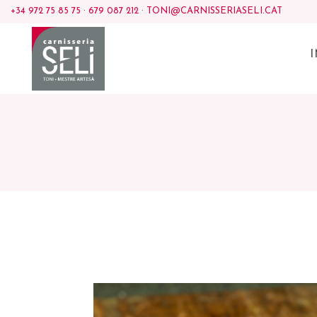
+34 972 75 85 75
·
679 087 212
·
TONI@CARNISSERIASELI.CAT
I