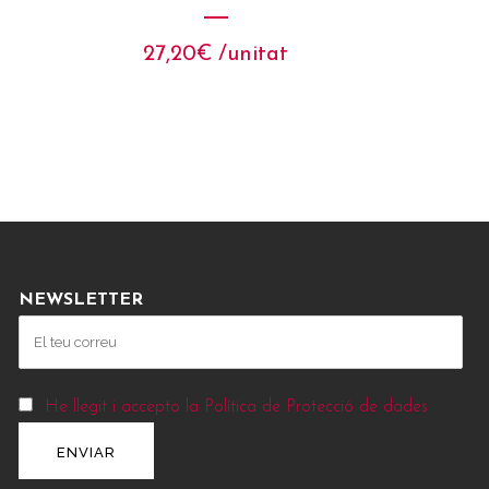
27,20
€
 /unitat
NEWSLETTER
He llegit i accepto la Política de Protecció de dades