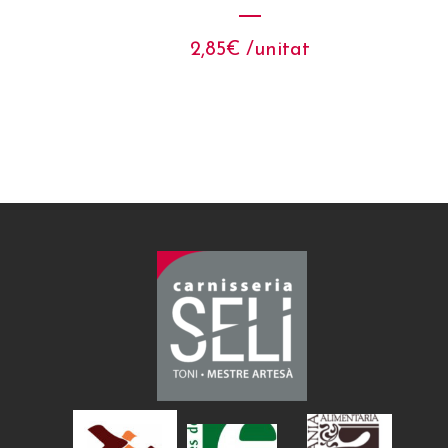
2,85
€
 /unitat