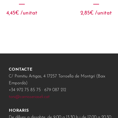
4,45
€
 /unitat
2,85
€
 /unitat
CONTACTE
C/ Primitiu Artigas, 4 17257 Torroella de Montgrí (Baix
Empordà)
+34 972 75 85 75 · 679 087 212
toni@carnisseriaseli.cat
HORARIS
De dilluns a dissabte, de 9:00 a 13.30 h i de 17:00 a 20.30