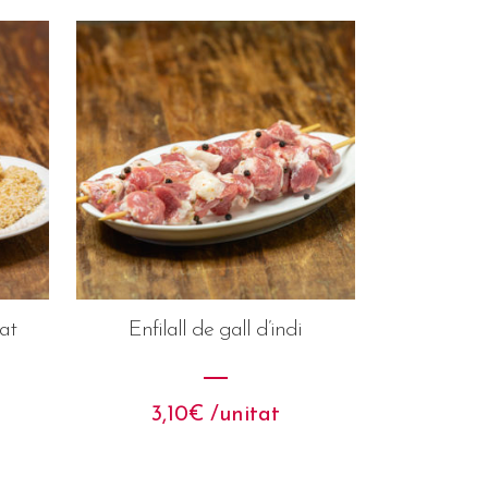
sat
Enfilall de gall d’indi
3,10
€
 /unitat