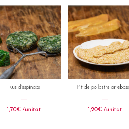
Rus d’espinacs
Pit de pollastre arrebos
1,70
€
 /unitat
1,20
€
 /unitat