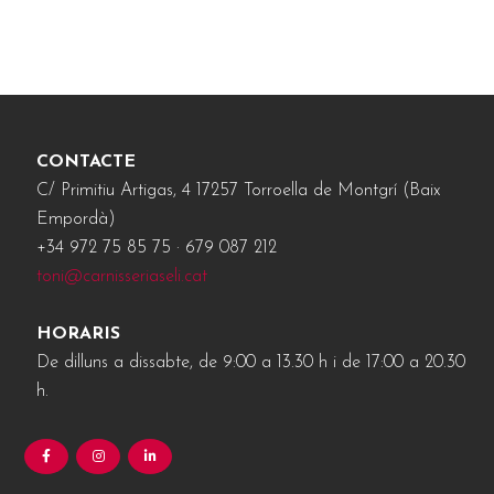
CONTACTE
C/ Primitiu Artigas, 4 17257 Torroella de Montgrí (Baix
Empordà)
+34 972 75 85 75 · 679 087 212
toni@carnisseriaseli.cat
HORARIS
De dilluns a dissabte, de 9:00 a 13.30 h i de 17:00 a 20.30
h.