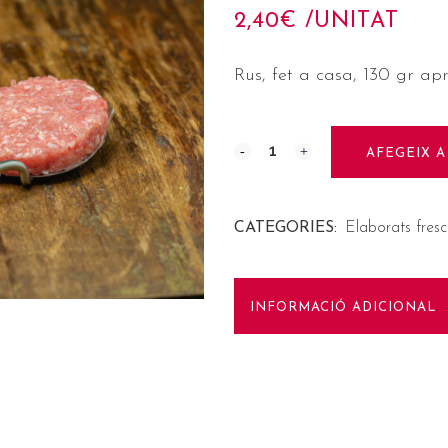
2,40
€
 /UNITAT
Rus, fet a casa, 130 gr a
AFEGEIX A
CATEGORIES:
Elaborats fres
INFORMACIÓ ADICIONAL