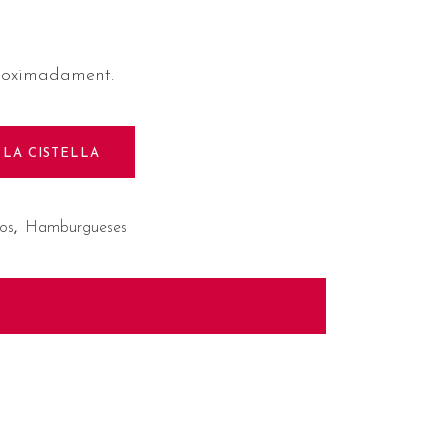
proximadament.
 LA CISTELLA
cos
,
Hamburgueses