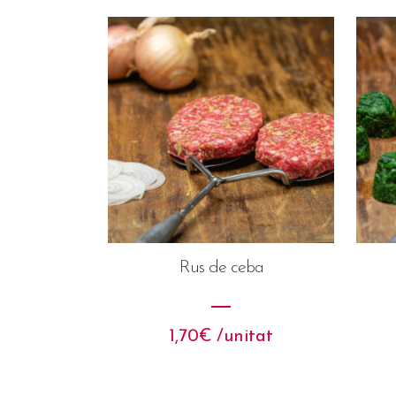
Rus de ceba
1,70
€
 /unitat