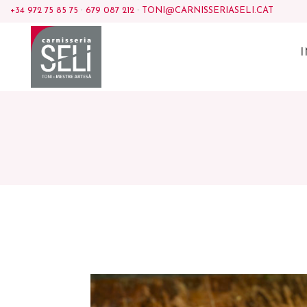
+34 972 75 85 75
·
679 087 212
·
TONI@CARNISSERIASELI.CAT
I