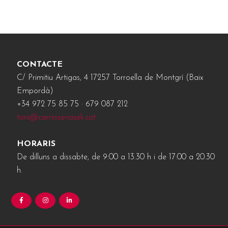
CONTACTE
C/ Primitiu Artigas, 4 17257 Torroella de Montgrí (Baix
Empordà)
+34 972 75 85 75 · 679 087 212
toni@carnisseriaseli.cat
HORARIS
De dilluns a dissabte, de 9:00 a 13.30 h i de 17:00 a 20.30
h.