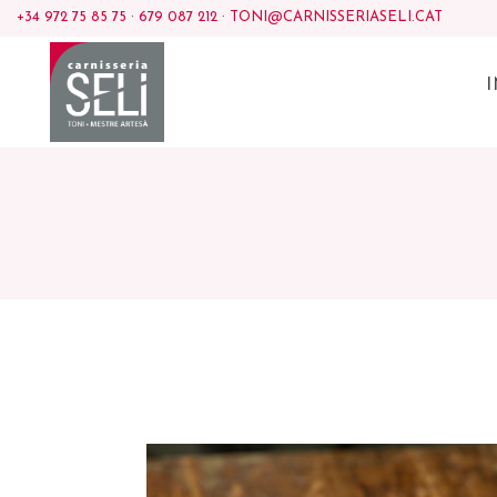
+34 972 75 85 75
·
679 087 212
·
TONI@CARNISSERIASELI.CAT
I