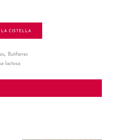
 LA CISTELLA
cos
,
Butifarres
se lactosa