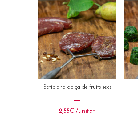
Botiplana dolça de fruits secs
2,55
€
 /unitat