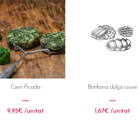
Carn Picada
Botifarra dolça coure
9,95
€
 /unitat
1,67
€
 /unitat