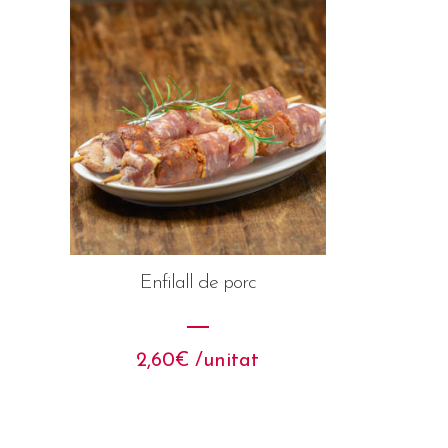
Enfilall de porc
2,60
€
 /unitat