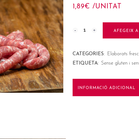
1,89
€
 /UNITAT
AFEGEIX A
CATEGORIES:
Elaborats fres
ETIQUETA:
Sense gluten i sen
INFORMACIÓ ADICIONAL