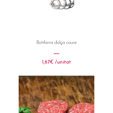
Botifarra dolça coure
1,67
€
 /unitat