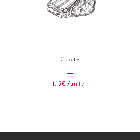
Cuixetes
1,15
€
 /unitat