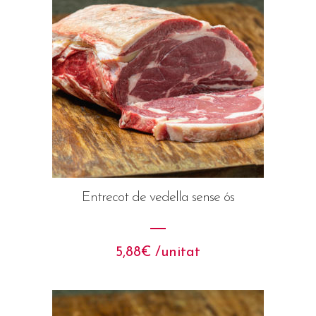
Entrecot de vedella sense ós
5,88
€
 /unitat