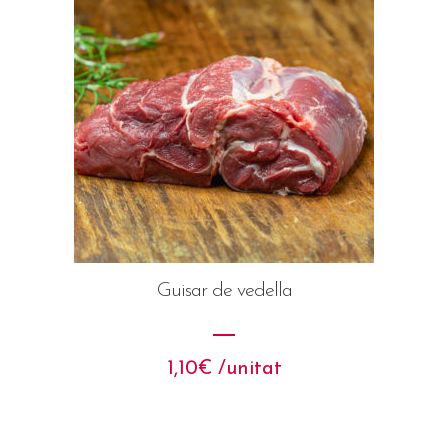
Guisar de vedella
1,10
€
 /unitat