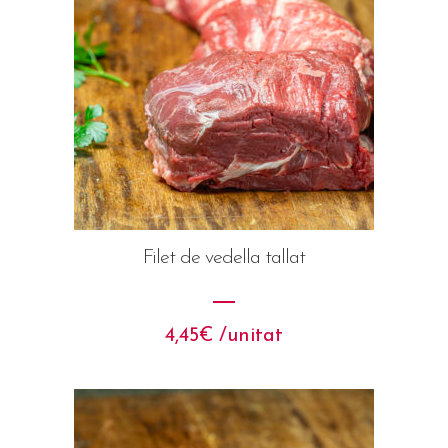
Filet de vedella tallat
4,45
€
 /unitat