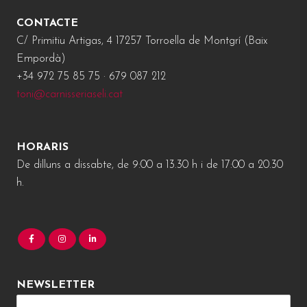
CONTACTE
C/ Primitiu Artigas, 4 17257 Torroella de Montgrí (Baix
Empordà)
+34 972 75 85 75 · 679 087 212
toni@carnisseriaseli.cat
HORARIS
De dilluns a dissabte, de 9:00 a 13.30 h i de 17:00 a 20.30
h.
NEWSLETTER