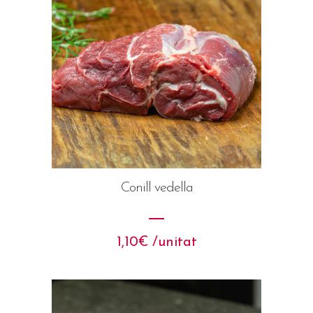
Conill vedella
1,10
€
 /unitat